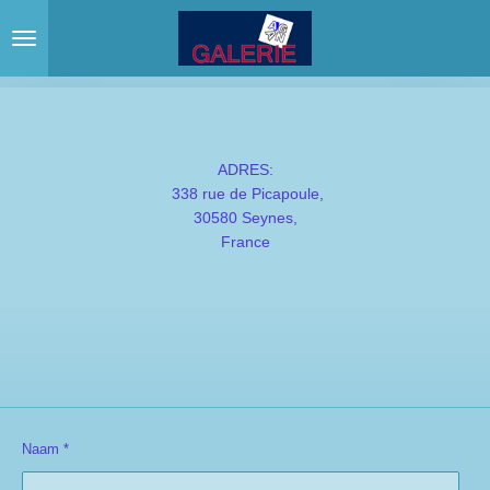
Ga
direct
naar
de
hoofdinhoud
ADRES:
338 rue de Picapoule,
30580 Seynes,
France
Naam *