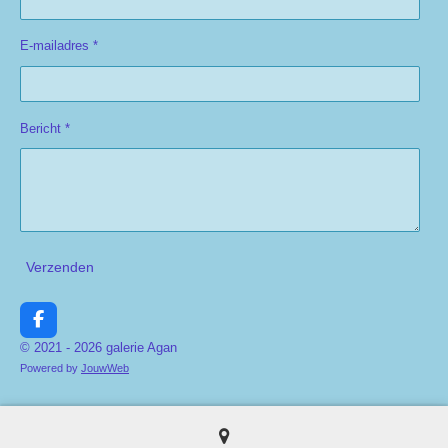
E-mailadres *
Bericht *
Verzenden
F
a
© 2021 - 2026 galerie Agan
c
Powered by
JouwWeb
e
b
o
o
k